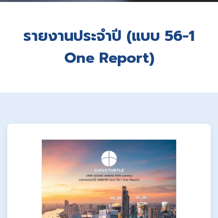
รายงานประจำปี (แบบ 56-1
One Report)