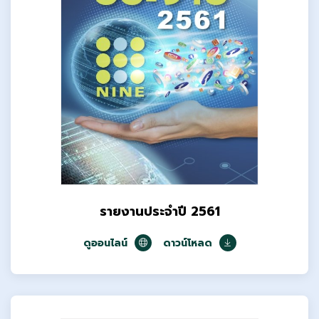
รายงานประจำปี 2561
ดูออนไลน์
ดาวน์โหลด