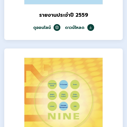
รายงานประจำปี 2559
ดูออนไลน์
ดาวน์โหลด