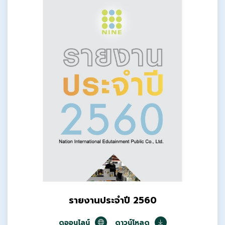
รายงานประจำปี 2560
ดูออนไลน์
ดาวน์โหลด