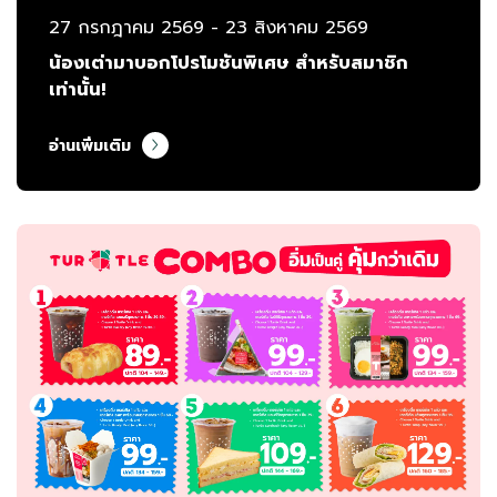
27 กรกฎาคม 2569 - 23 สิงหาคม 2569
น้องเต่ามาบอกโปรโมชันพิเศษ สำหรับสมาชิก
เท่านั้น!
อ่านเพิ่มเติม