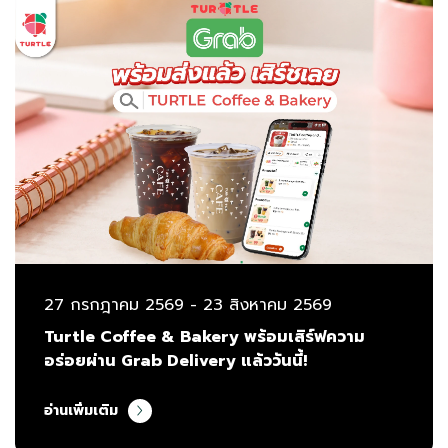
27 กรกฎาคม 2569 - 23 สิงหาคม 2569
Turtle Coffee & Bakery พร้อมเสิร์ฟความ
อร่อยผ่าน Grab Delivery แล้ววันนี้!
อ่านเพิ่มเติม