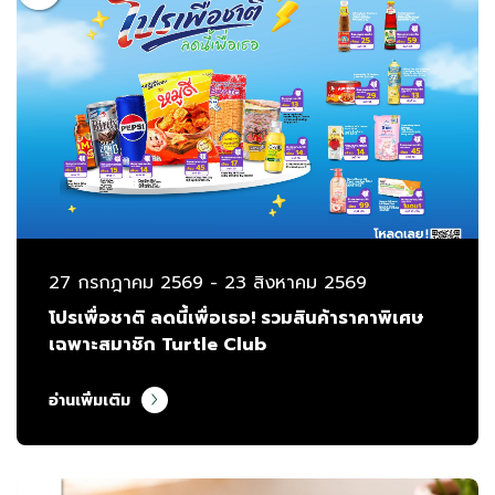
27 กรกฎาคม 2569 - 23 สิงหาคม 2569
โปรเพื่อชาติ ลดนี้เพื่อเธอ! รวมสินค้าราคาพิเศษ
เฉพาะสมาชิก Turtle Club
อ่านเพิ่มเติม