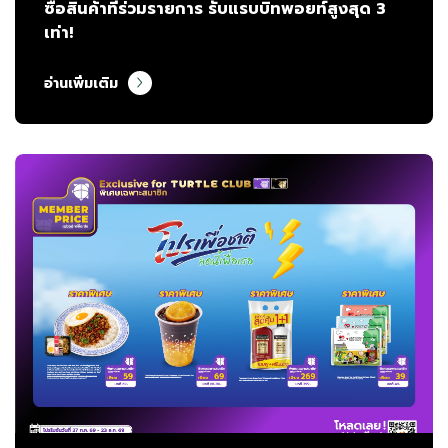
ซื้อสินค้าที่ร่วมรายการ รับแรบบิทพอยท์สูงสุด 3
เท่า!
อ่านเพิ่มเติม