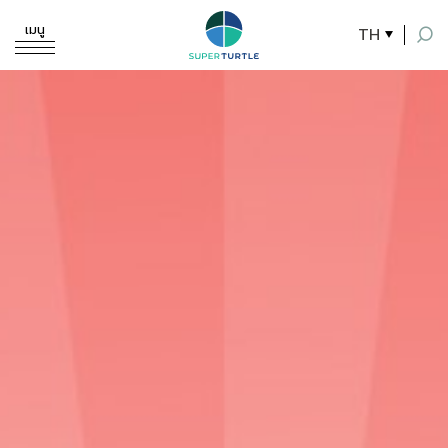
เมนู
TH
ค้นหาในเว็บไซต์
Enhanced by