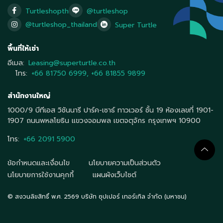
Turtleshopth
@turtleshop
@turtleshop_thailand
Super Turtle
พื้นที่ให้เช่า
อีเมล:
Leasing@superturtle.co.th
โทร:
+66 81750 6999
,
+66 81855 9899
สำนักงานใหญ่
1000/9 บีทีเอส วิชันนารี ปาร์ค-เซาธ์ ทาวเวอร์ ชั้น 19 ห้องเลขที่ 1901-
1907 ถนนพหลโยธิน แขวงจอมพล เขตจตุจักร กรุงเทพฯ 10900
โทร:
+66 2091 5900
ข้อกำหนดและเงื่อนไข
นโยบายความเป็นส่วนตัว
นโยบายการใช้งานคุกกี้
แผนผังเว็บไซต์
© สงวนลิขสิทธิ์ พ.ศ. 2569 บริษัท ซุปเปอร์ เทอร์เทิล จำกัด (มหาชน)