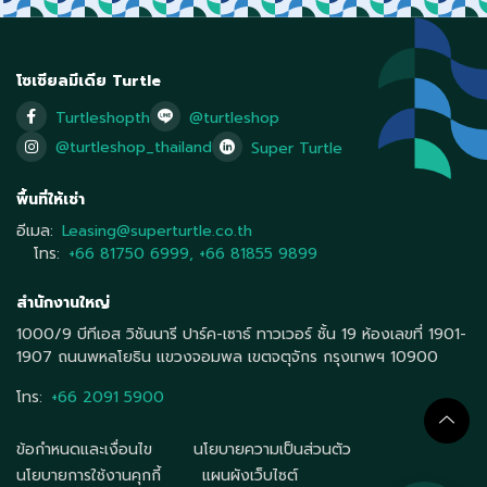
โซเซียลมีเดีย Turtle
Turtleshopth
@turtleshop
@turtleshop_thailand
Super Turtle
พื้นที่ให้เช่า
อีเมล:
Leasing@superturtle.co.th
โทร:
+66 81750 6999
,
+66 81855 9899
สำนักงานใหญ่
1000/9 บีทีเอส วิชันนารี ปาร์ค-เซาธ์ ทาวเวอร์ ชั้น 19 ห้องเลขที่ 1901-
1907 ถนนพหลโยธิน แขวงจอมพล เขตจตุจักร กรุงเทพฯ 10900
โทร:
+66 2091 5900
ข้อกำหนดและเงื่อนไข
นโยบายความเป็นส่วนตัว
นโยบายการใช้งานคุกกี้
แผนผังเว็บไซต์